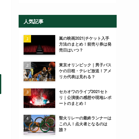
人気記事
嵐の映画2021|チケット入手
方法のまとめ！前売り券は発
売日はいつ？
東京オリンピック｜男子バス
ケの日程・テレビ放送！アメ
リカ代表は見れる？
セカオワのライブ2021セト
リ｜公演後の感想や現地レポ
ートのまとめ！
聖火リレーの最終ランナーは
この人！点火者となるのは
誰？