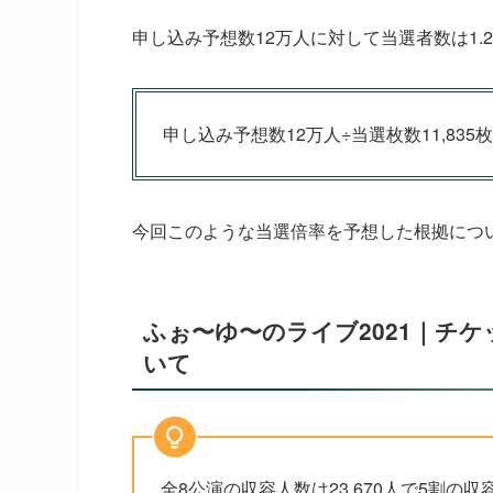
申し込み予想数12万人に対して当選者数は1.
申し込み予想数12万人÷当選枚数
11,83
今回このような当選倍率を予想した根拠につ
ふぉ〜ゆ〜のライブ2021｜チ
いて
全8公演の収容人数は
23,670人で5割の