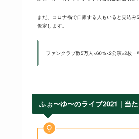
まだ、コロナ禍で自粛する人もいると見込み5
仮定します。
ファンクラブ数5万人×60%×2公演×2枚
ふぉ〜ゆ〜のライブ2021｜当