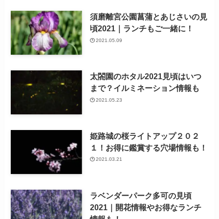
須磨離宮公園菖蒲とあじさいの見
頃2021｜ランチもご一緒に！
2021.05.09
太閤園のホタル2021見頃はいつ
まで？イルミネーション情報も
2021.05.23
姫路城の桜ライトアップ２０２
１！お得に鑑賞する穴場情報も！
2021.03.21
ラベンダーパーク多可の見頃
2021｜開花情報やお得なランチ
情報も！