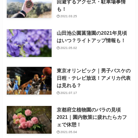
回避するアクセス・駐車場事情
も！
2021.03.25
山田池公園菖蒲園の2021年見頃
はいつ？ライトアップ情報も！
2021.05.02
東京オリンピック｜男子バスケの
日程・テレビ放送！アメリカ代表
は見れる？
2021.07.17
京都府立植物園のバラの見頃
2021｜園内散策に疲れたらカフ
ェで休憩！
2021.05.04