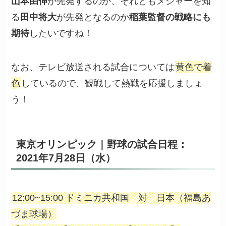
山本由伸
が先発するのか、それともメジャーを知
る
田中将大
が先発となるのか
稲葉監督の戦略にも
期待
したいですね！
なお、テレビ放送される試合については
黄色で着
色
しているので、観戦して熱戦を応援しましょ
う！
東京オリンピック｜野球の試合日程：
2021年7月28日（水）
12:00~15:00 ドミニカ共和国 対 日本（福島あ
づま球場）