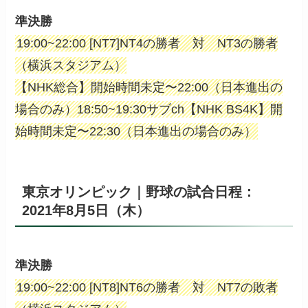
準決勝
19:00~22:00 [NT7]NT4の勝者 対 NT3の勝者
（横浜スタジアム）
【NHK総合】開始時間未定〜22:00（日本進出の
場合のみ）18:50~19:30サブch【NHK BS4K】開
始時間未定〜22:30（日本進出の場合のみ）
東京オリンピック｜野球の試合日程：
2021年8月5日（木）
準決勝
19:00~22:00 [NT8]NT6の勝者 対 NT7の敗者