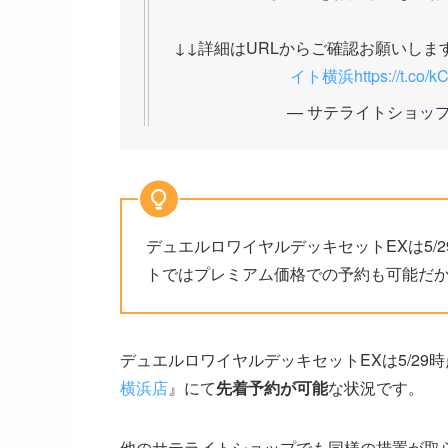
↓↓詳細はURLからご確認お願いします(*'
イト横浜
https://t.co
— サテライトショップ横浜 
デュエルロワイヤルデッキセットEXは5/
トではプレミアム価格での予約も可能だ
デュエルロワイヤルデッキセットEXは5/29
横浜店
』にて
先着予約が可能
な状況です。
他のサテライトショップでも同様の措置が取