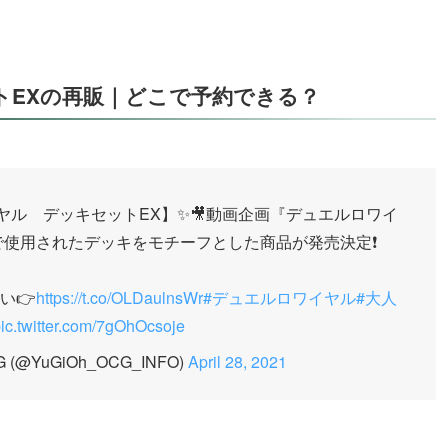
トEXの再販｜どこで予約できる？
イヤル デッキセットEX】✨🎥動画企画『デュエルロワイ
使用されたデッキをモチーフとした商品が発売決定❗️
い👉
https://t.co/OLDaulnsWr
#デュエルロワイヤル
#大人
ic.twitter.com/7gOhOcsoje
@YuGiOh_OCG_INFO)
April 28, 2021