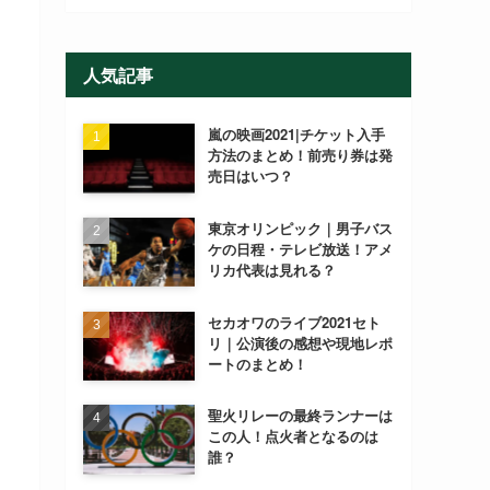
人気記事
嵐の映画2021|チケット入手
方法のまとめ！前売り券は発
売日はいつ？
東京オリンピック｜男子バス
ケの日程・テレビ放送！アメ
リカ代表は見れる？
セカオワのライブ2021セト
リ｜公演後の感想や現地レポ
ートのまとめ！
聖火リレーの最終ランナーは
この人！点火者となるのは
誰？