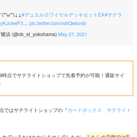
ω'*)↓↓
#デュエルロワイヤルデッキセットEX
#サテラ
/kCyKJcweF3
…
pic.twitter.com/odrQwtunib
(@cb_st_yokohama)
May 27, 2021
29時点でサテライトショップで先着予約が可能！通販サイ
か
時点ではサテライトショップの『
カードボックス サテライト
られているかはわかりませんでしたが、
こちらの店舗では先