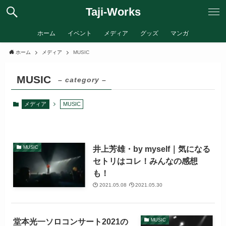
Taji-Works
ホーム
イベント
メディア
グッズ
マンガ
ホーム
メディア
MUSIC
MUSIC
– category –
メディア
MUSIC
井上芳雄・by myself｜気になる
MUSIC
セトリはコレ！みんなの感想
も！
2021.05.08
2021.05.30
堂本光一ソロコンサート2021の
MUSIC