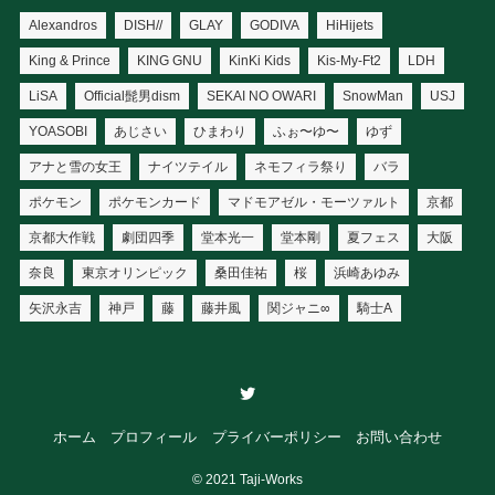
Alexandros
DISH//
GLAY
GODIVA
HiHijets
King & Prince
KING GNU
KinKi Kids
Kis-My-Ft2
LDH
LiSA
Official髭男dism
SEKAI NO OWARI
SnowMan
USJ
YOASOBI
あじさい
ひまわり
ふぉ〜ゆ〜
ゆず
アナと雪の女王
ナイツテイル
ネモフィラ祭り
バラ
ポケモン
ポケモンカード
マドモアゼル・モーツァルト
京都
京都大作戦
劇団四季
堂本光一
堂本剛
夏フェス
大阪
奈良
東京オリンピック
桑田佳祐
桜
浜崎あゆみ
矢沢永吉
神戸
藤
藤井風
関ジャニ∞
騎士A
ホーム
プロフィール
プライバーポリシー
お問い合わせ
©
2021 Taji-Works