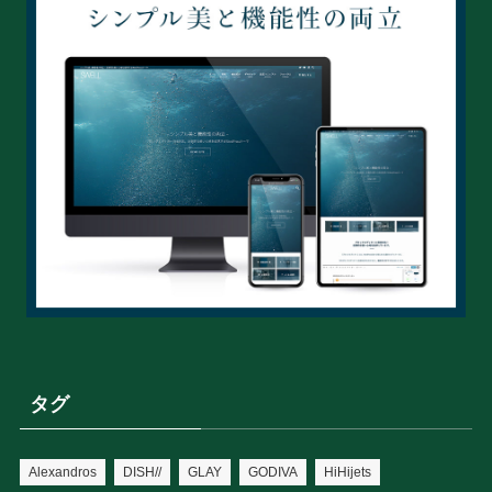
タグ
Alexandros
DISH//
GLAY
GODIVA
HiHijets