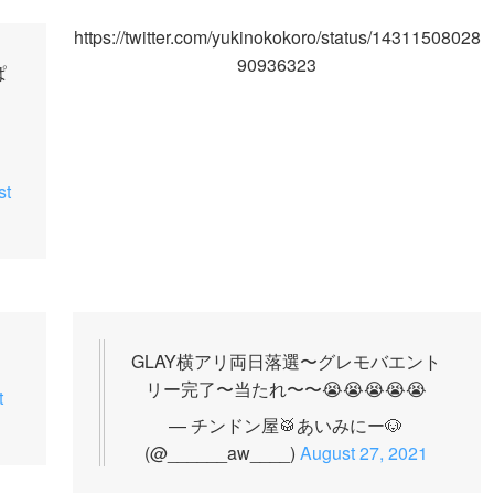
https://twitter.com/yukinokokoro/status/14311508028
90936323
ぱ
？
st
GLAY横アリ両日落選〜グレモバエント
リー完了〜当たれ〜〜😭😭😭😭😭
t
— チンドン屋🥁あいみにー🐶
(@______aw____)
August 27, 2021