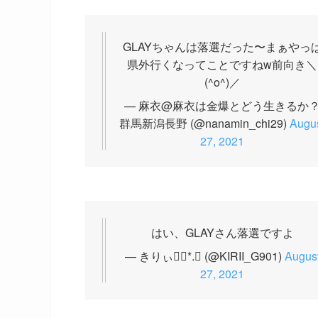
GLAYちゃんは落選だった〜まぁやっ
県外行くなってことですねw前向き＼
(^o^)／
— 麻衣@麻衣は金爆とどう生きるか
群馬新潟長野 (@nanamin_chi29)
Augu
27, 2021
はい、GLAYさん落選ですよ
— きりぃ❁⃘*.ﾟ (@KIRII_G901)
Augus
27, 2021