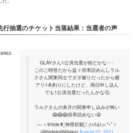
した。
ラブ先行抽選のチケット当落結果：当選者の声
339963
GLAYさん1公演当選が殆どかな･･･
このご時世だから益々倍率読めんしラル
クさん関東同士でダダ被りだったから横
アリ1本釣りにしたけど、両日申し込ん
でも1公演当選だったんかな🤔
ラルクさんの来月の関東申し込みが怖い
😱😱😱倍率読めない😫
— ♀︎✞hide✟¨̮神席祈願¨̮/.·̩͙꒰ঌ☦︎︎໒꒱·̩͙⋆.*･ﾟ♀︎
(@hideto666taka)
August 27, 2021