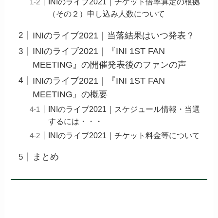
INIのライブ2021｜チケット倍率算定の根拠
（その２）申し込み人数について
INIのライブ2021｜当落結果はいつ発表？
INIのライブ2021｜『INI 1ST FAN
MEETING』の開催発表後のファンの声
INIのライブ2021｜『INI 1ST FAN
MEETING』の概要
INIのライブ2021｜スケジュール情報・当選
するには・・・
INIのライブ2021｜チケット料金等について
まとめ