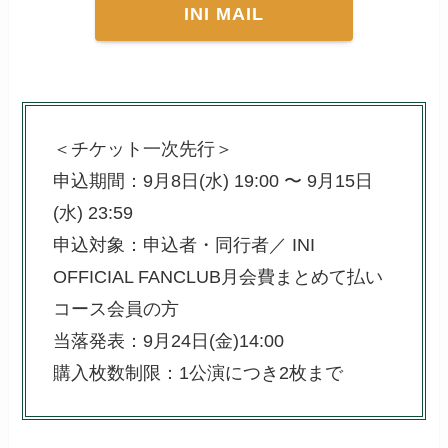
INI MAIL
＜チケット一次先行＞
申込期間：9月8日(水) 19:00 〜 9月15日
(水) 23:59
申込対象：申込者・同行者／ INI
OFFICIAL FANCLUB月会費まとめて払い
コース会員の方
当落発表：9月24日(金)14:00
購入枚数制限：1公演につき2枚まで