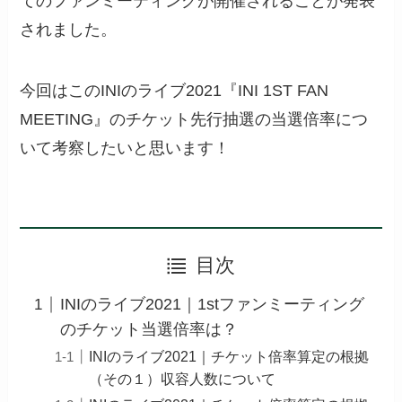
てのファンミーティングが開催されることが発表
されました。
今回はこのINIのライブ2021『INI 1ST FAN
MEETING』のチケット先行抽選の当選倍率につ
いて考察したいと思います！
目次
INIのライブ2021｜1stファンミーティング
のチケット当選倍率は？
INIのライブ2021｜チケット倍率算定の根拠
（その１）収容人数について