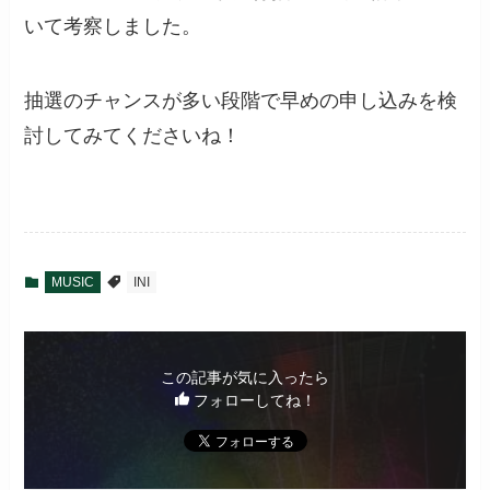
いて考察しました。
抽選のチャンスが多い段階で早めの申し込みを検
討してみてくださいね！
MUSIC
INI
この記事が気に入ったら
フォローしてね！