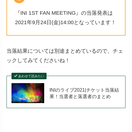
『
INI 1ST FAN MEETING』の当落発表は
2021年9月24日(金)14:00となっています！
当落結果については別途まとめているので、チェ
ックしてみてくださいね！
あわせて読みたい
INIのライブ2021|チケット当落結
果！当選者と落選者のまとめ