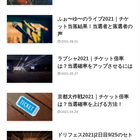
ふぉ〜ゆ〜のライブ2021｜チケ
ット当落結果！当選者と落選者の
声
2021.09.01
ラブシャ2021｜チケット倍率
は？当選確率をアップさせるには
2021.05.27
京都大作戦2021｜チケット倍率
は？当選確率を上げる方法！
2021.04.24
ドリフェス2021|2日目9/25のセト