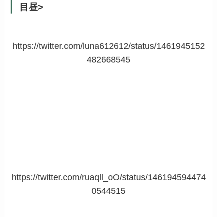
目昼>
https://twitter.com/luna612612/status/1461945152
482668545
https://twitter.com/ruaqll_oO/status/146194594474
0544515