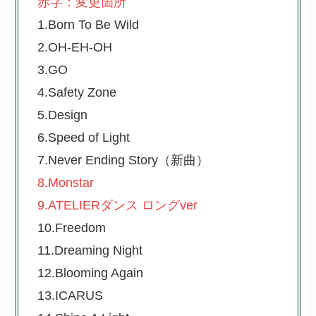
赤字：変更箇所
1.Born To Be Wild
2.OH-EH-OH
3.GO
4.Safety Zone
5.Design
6.Speed of Light
7.Never Ending Story（新曲）
8.Monstar
9.ATELIERダンス ロングver
10.Freedom
11.Dreaming Night
12.Blooming Again
13.ICARUS