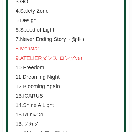
3.GO
4.Safety Zone
5.Design
6.Speed of Light
7.Never Ending Story（新曲）
8.Monstar
9.ATELIERダンス ロングver
10.Freedom
11.Dreaming Night
12.Blooming Again
13.ICARUS
14.Shine A Light
15.Run&Go
16.ツカメ