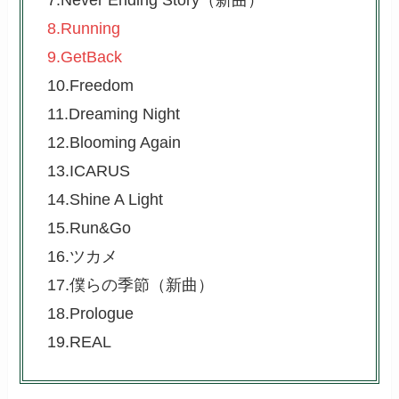
7.Never Ending Story（新曲）
8.Running
9.GetBack
10.Freedom
11.Dreaming Night
12.Blooming Again
13.ICARUS
14.Shine A Light
15.Run&Go
16.ツカメ
17.僕らの季節（新曲）
18.Prologue
19.REAL