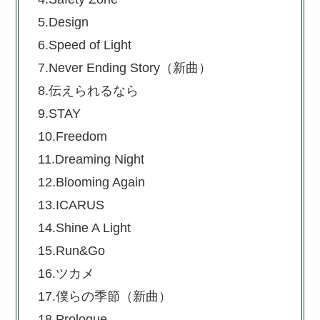
5.Design
6.Speed of Light
7.Never Ending Story（新曲）
8.伝えられるなら
9.STAY
10.Freedom
11.Dreaming Night
12.Blooming Again
13.ICARUS
14.Shine A Light
15.Run&Go
16.ツカメ
17.僕らの季節（新曲）
18.Prologue