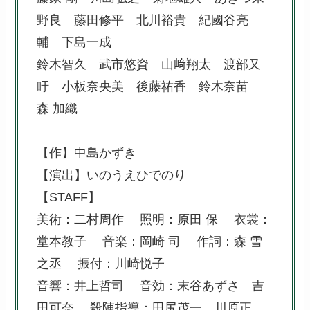
野良 藤田修平 北川裕貴 紀國谷亮
輔 下島一成
鈴木智久 武市悠資 山﨑翔太 渡部又
吁 小板奈央美 後藤祐香 鈴木奈苗
森 加織
【作】中島かずき
【演出】いのうえひでのり
【STAFF】
美術：二村周作 照明：原田 保 衣裳：
堂本教子 音楽：岡崎 司 作詞：森 雪
之丞 振付：川崎悦子
音響：井上哲司 音効：末谷あずさ 吉
田可奈 殺陣指導：田尻茂一 川原正