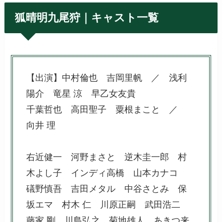
狐晴明九尾狩｜キャスト一覧
【出演】中村倫也 吉岡里帆 ／ 浅利
陽介 竜星 涼 早乙女友貴
千葉哲也 高田聖子 粟根まこと ／
向井 理
右近健一 河野まさと 逆木圭一郎 村
木よし子 インディ高橋 山本カナコ
礒野慎吾 吉田メタル 中谷さとみ 保
坂エマ 村木 仁 川原正嗣 武田浩二
藤家 剛 川島弘之 菊地雄人 あきつ来