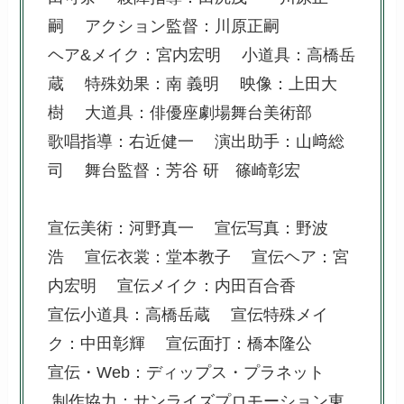
嗣 アクション監督：川原正嗣
ヘア&メイク：宮内宏明 小道具：高橋岳
蔵 特殊効果：南 義明 映像：上田大
樹 大道具：俳優座劇場舞台美術部
歌唱指導：右近健一 演出助手：山﨑総
司 舞台監督：芳谷 研 篠崎彰宏
宣伝美術：河野真一 宣伝写真：野波
浩 宣伝衣裳：堂本教子 宣伝ヘア：宮
内宏明 宣伝メイク：内田百合香
宣伝小道具：高橋岳蔵 宣伝特殊メイ
ク：中田彰輝 宣伝面打：橋本隆公
宣伝・Web：ディップス・プラネット
制作協力：サンライズプロモーション東