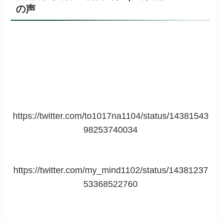
の声
https://twitter.com/to1017na1104/status/14381543
98253740034
https://twitter.com/my_mind1102/status/14381237
53368522760