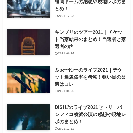
福岡ドームの感想や現地レポのま
とめ！
2021.12.23
キンプリのツアー2021｜チケッ
ト当落結果のまとめ！当選者と落
選者の声
2021.06.24
ふぉ〜ゆ〜のライブ2021｜チケ
ット当選倍率を考察！狙い目の公
演はコレ
2021.08.25
DISH//のライブ2021セトリ｜パ
シフィコ横浜公演の感想や現地レ
ポのまとめ！
2021.12.12