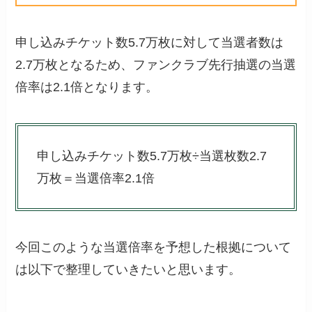
申し込みチケット数5.7万枚に対して当選者数は
2.7万枚となるため、ファンクラブ先行抽選の当選
倍率は2.1倍となります。
申し込みチケット数5.7万枚÷当選枚数2.7
万枚＝当選倍率2.1倍
今回このような当選倍率を予想した根拠について
は以下で整理していきたいと思います。