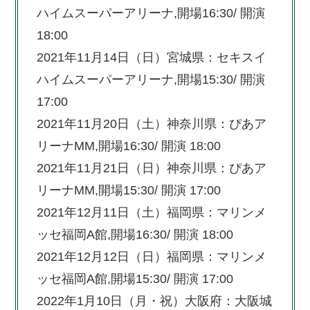
ハイムスーパーアリーナ,開場16:30/ 開演
18:00
2021年11月14日（日）
宮城県：セキスイ
ハイムスーパーアリーナ,開場15:30/ 開演
17:00
2021年11月20日（土）神奈川県：ぴあア
リーナMM,
開場16:30/ 開演 18:00
2021年11月21日（日）
神奈川県：ぴあア
リーナMM,
開場15:30/ 開演 17:00
2021年12月11日（土）福岡県：マリンメ
ッセ福岡A館,
開場16:30/ 開演 18:00
2021年12月12日（日）
福岡県：マリンメ
ッセ福岡A館,
開場15:30/ 開演 17:00
2022年1月10日（月・祝）
大阪府：大阪城