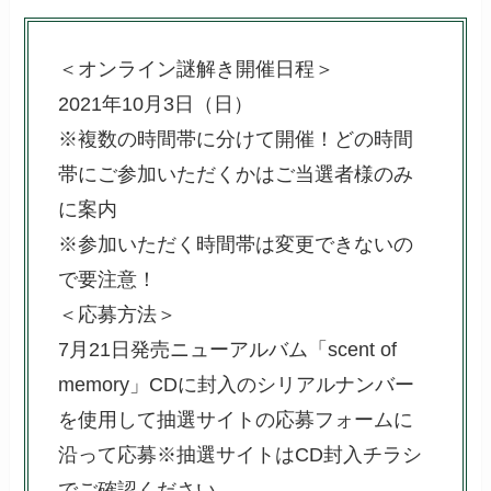
＜オンライン謎解き開催日程＞
2021年10月3日（日）
※複数の時間帯に分けて開催！どの時間
帯にご参加いただくかはご当選者様のみ
に案内
※参加いただく時間帯は変更できないの
で要注意！
＜応募方法＞
7月21日発売ニューアルバム「scent of
memory」CDに封入のシリアルナンバー
を使用して抽選サイトの応募フォームに
沿って応募※抽選サイトはCD封入チラシ
でご確認ください。