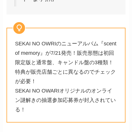
SEKAI NO OWRIのニューアルバム『
scent
of memory』が7/21発売！販売形態は初回
限定版と通常盤、キャンドル盤の3種類！
特典が販売店舗ごとに異なるのでチェック
が必要！
SEKAI NO OWARIオリジナルのオンライ
ン謎解きの抽選参加応募券が封入されてい
る！