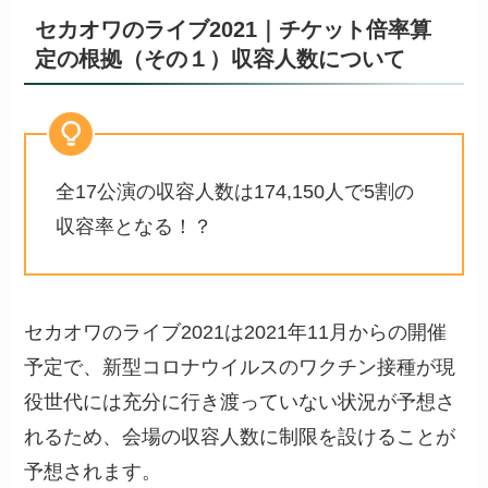
セカオワのライブ2021｜チケット倍率算
定の根拠（その１）収容人数について
全17公演の収容人数は174,150人で5割の
収容率となる！？
セカオワのライブ2021は2021年11月からの開催
予定で、新型コロナウイルスのワクチン接種が現
役世代には充分に行き渡っていない状況が予想さ
れるため、会場の収容人数に制限を設けることが
予想されます。