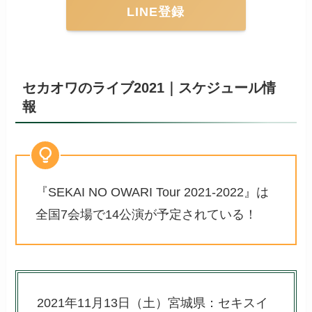
LINE登録
セカオワのライブ2021｜スケジュール情
報
『
SEKAI NO OWARI Tour 2021-2022』は
全国7会場で14公演が予定されている！
2021年11月13日（土）
宮城県：セキスイ