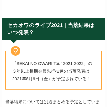
セカオワのライブ2021｜当落結果は
いつ発表？
『
SEKAI NO OWARI Tour 2021-2022』の
３年以上長期会員先行抽選の当落発表は
2021年8月6日（金）が予定されている！
当落結果については別途まとめる予定としていま