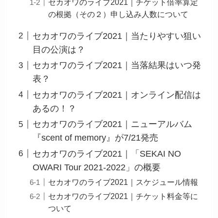
セカオワのライブ2021｜チケット倍率算定
の根拠（その２）申し込み人数について
セカオワのライブ2021｜当たりやすい狙い
目の公演は？
セカオワのライブ2021｜当落結果はいつ発
表？
セカオワのライブ2021｜オンライン配信は
あるの！？
セカオワのライブ2021｜ニューアルバム
『scent of memory』が7/21発売
セカオワのライブ2021｜「SEKAI NO
OWARI Tour 2021-2022」の概要
セカオワのライブ2021｜スケジュール情報
セカオワのライブ2021｜チケット料金等に
ついて