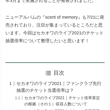
年3月まで実施されることが発表されました。
ニューアルバムの
『
scent of memory』も7/21に発
売されており、注目が集まっているところだと思
います。今回はセカオワのライブ2021のチケット
抽選倍率について整理したいと思います！
目次
セカオワのライブ2021｜ファンクラブ先行
抽選のチケット当選倍率は？
セカオワのライブ2021｜チケット倍率算定
の根拠（その１）収容人数について