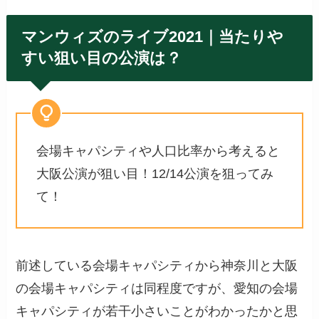
マンウィズのライブ2021｜当たりや
すい狙い目の公演は？
会場キャパシティや人口比率から考えると
大阪公演が狙い目！12/14公演を狙ってみ
て！
前述している会場キャパシティから神奈川と大阪
の会場キャパシティは同程度ですが、愛知の会場
キャパシティが若干小さいことがわかったかと思