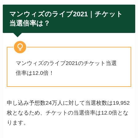
マンウィズのライブ2021｜チケット
当選倍率は？
マンウィズのライブ2021のチケット当選
倍率は12.0倍！
申し込み予想数24万人に対して当選枚数は
19,952
枚となるため、チケットの当選倍率は12.0倍とな
ります。