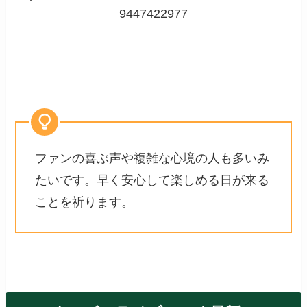
9447422977
ファンの喜ぶ声や複雑な心境の人も多いみ
たいです。早く安心して楽しめる日が来る
ことを祈ります。