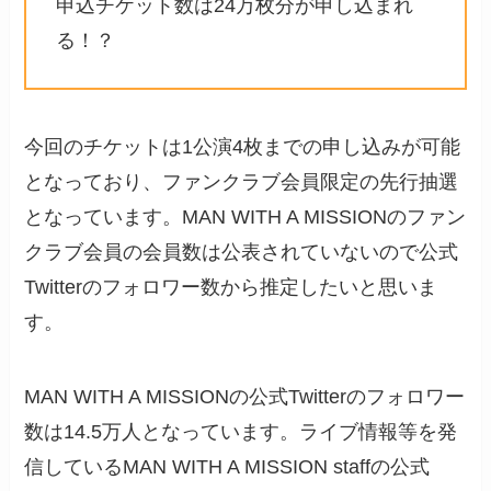
申込チケット数は24万枚分が申し込まれ
る！？
今回のチケットは1公演4枚までの申し込みが可能
となっており、ファンクラブ会員限定の先行抽選
となっています。MAN WITH A MISSIONのファン
クラブ会員の会員数は公表されていないので公式
Twitterのフォロワー数から推定したいと思いま
す。
MAN WITH A MISSIONの公式Twitterのフォロワー
数は14.5万人となっています。ライブ情報等を発
信しているMAN WITH A MISSION staffの公式