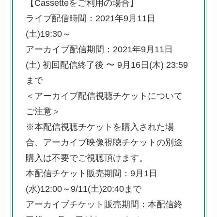
【Cassetteをご利用の場合】
ライブ配信時間：2021年9月11日
(土)19:30～
アーカイブ配信期間：2021年9月11日
(土) 初回配信終了後 〜 9月16日(木) 23:59
まで
＜アーカイブ配信視聴チケットについて
ご注意＞
※本配信視聴チケットを購入された場
合、アーカイブ映像視聴チケットの別途
購入は不要でご視聴頂けます。
本配信チケット販売期間：9月1日
(水)12:00～9/11(土)20:40まで
アーカイブチケット販売期間：本配信終