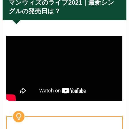
マンウィズのライブ2021｜最新シン
グルの発売日は？