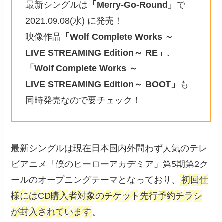
最新シングルは
「Merry-Go-Round」
で
2021.09.08(水) に発売！
映像作品
「Wolf Complete Works ～
LIVE STREAMING Edition～ RE」、
「Wolf Complete Works ～
LIVE STREAMING Edition～ BOOT」
も
同時発売なので要チェック！
最新シングルは現在日本国内外問わず人気のテレ
ビアニメ「僕のヒーローアカデミア」第5期第2ク
ールのオープニングテーマとなっており、
初回仕
様にはCD購入者対象のチケット先行予約チラシ
が封入されています
。