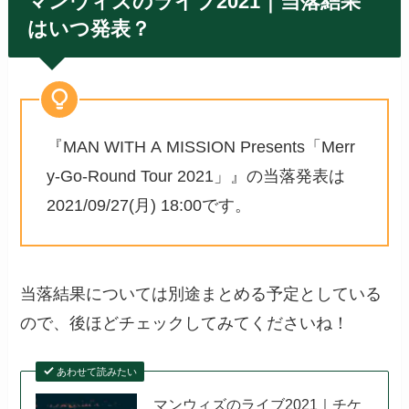
マンウィズのライブ2021｜当落結果
はいつ発表？
『MAN WITH A MISSION Presents「Merr
y-Go-Round Tour 2021」』の当落発表は
2021/09/27(月) 18:00です。
当落結果については別途まとめる予定としている
ので、後ほどチェックしてみてくださいね！
あわせて読みたい
マンウィズのライブ2021｜チケ