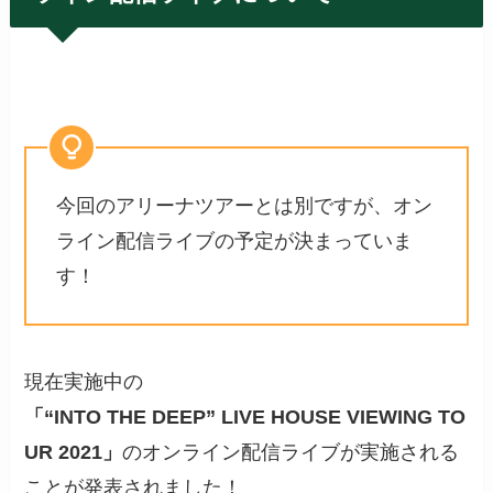
今回のアリーナツアーとは別ですが、オン
ライン配信ライブの予定が決まっていま
す！
現在実施中の
「“INTO THE DEEP” LIVE HOUSE VIEWING TO
UR 2021」
のオンライン配信ライブが実施される
ことが発表されました！