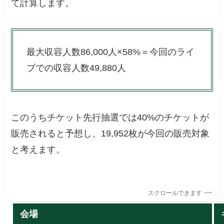
て計算します。
最大収容人数
86,000人×58%＝今回のライ
ブでの収容人数49,880人
このうちチケット先行抽選では40%のチケットが
販売されると予想し、19,952枚が今回の販売対象
と考えます。
スクロールできます
会場