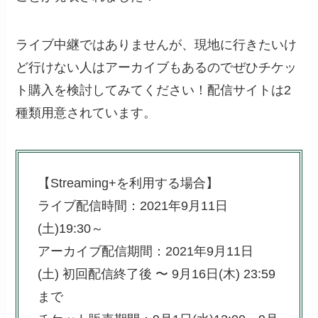
ライブ中継ではありませんが、現地に行きたいけ
ど行けない人はアーカイブもあるのでぜひチケッ
ト購入を検討してみてください！配信サイトは2
種類用意されています。
【Streaming+を利用する場合】
ライブ配信時間：2021年9月11日
(土)19:30～
アーカイブ配信期間：2021年9月11日
(土) 初回配信終了後 〜 9月16日(木) 23:59
まで