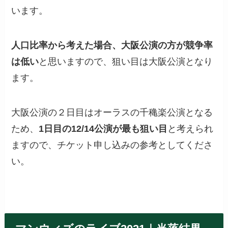
います。
人口比率から考えた場合、大阪公演の方が競争率
は低い
と思いますので、狙い目は大阪公演となり
ます。
大阪公演の２日目はオーラスの千穐楽公演となる
ため、
1日目の12/14公演が最も狙い目
と考えられ
ますので、チケット申し込みの参考としてくださ
い。