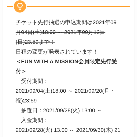
チケット先行抽選の申込期間は2021年09
月04日(土)18:00 ～ 2021年09月12日
(日)23:59まで！
日程の変更が発表されています！
＜FUN WITH A MISSION会員限定先行受
付＞
受付期間：
2021/09/04(土)18:00 ～ 2021/09/20(月・
祝)23:59
抽選日：2021/09/28(火) 13:00 ～
入金期間：
2021/09/28(火) 13:00 ～ 2021/09/30(木) 21