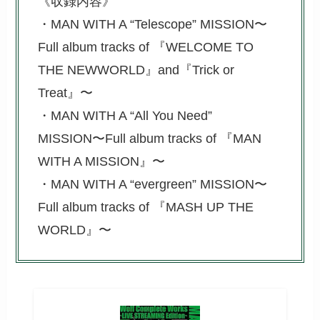
《収録内容》
・MAN WITH A “Telescope” MISSION〜
Full album tracks of 『WELCOME TO
THE NEWWORLD』and『Trick or
Treat』〜
・MAN WITH A “All You Need”
MISSION〜Full album tracks of 『MAN
WITH A MISSION』〜
・MAN WITH A “evergreen” MISSION〜
Full album tracks of 『MASH UP THE
WORLD』〜