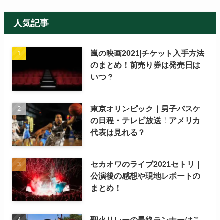
人気記事
嵐の映画2021|チケット入手方法
のまとめ！前売り券は発売日は
いつ？
東京オリンピック｜男子バスケ
の日程・テレビ放送！アメリカ
代表は見れる？
セカオワのライブ2021セトリ｜
公演後の感想や現地レポートの
まとめ！
聖火リレーの最終ランナーはこ