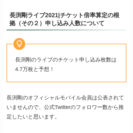
長渕剛ライブ2021|チケット倍率算定の根
拠（その２）申し込み人数について
長渕剛のライブのチケット申し込み枚数は
4.7万枚と予想！
長渕剛のオフィシャルモバイル会員は公表されて
いませんので、公式Twitterのフォロワー数から推
定したいと思います。