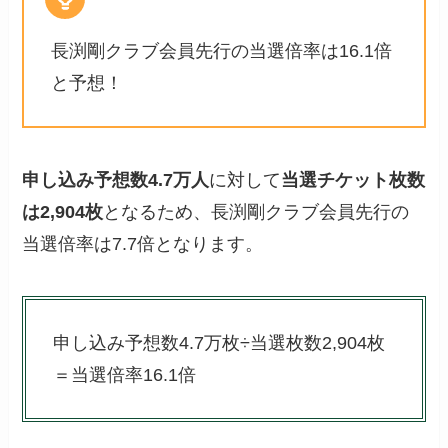
長渕剛クラブ会員先行の当選倍率は16.1倍
と予想！
申し込み予想数4.7万人
に対して
当選チケット枚数
は2,904枚
となるため、長渕剛クラブ会員先行の
当選倍率は7.7倍となります。
申し込み予想数4.7万枚÷当選枚数2,904枚
＝当選倍率16.1倍