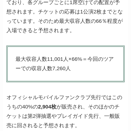
ており、各グループごとに1席空けての配置が予
想されます。チケットの応募は1公演2枚までとな
っています。そのため最大収容人数の66％程度が
入場できると予想されます。
最大収容人数
11,001人×66%＝今回のツア
ーでの収容人数7,260人
オフィシャルモバイルファンクラブ先行ではこの
うちの40%の
2,904枚
が販売され、そのほかのチ
ケットは第2弾抽選やプレイガイド先行、一般販
売に回されると予想されます。