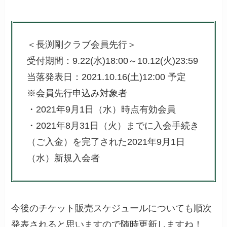
＜長渕剛クラブ会員先行＞
受付期間：9.22(水)18:00～10.12(火)23:59
当落発表日：2021.10.16(土)12:00 予定
※会員先行申込み対象者
・2021年9月1日（水）時点有効会員
・2021年8月31日（火）までに入会手続き
（ご入金）を完了された2021年9月1日
（水）新規入会者
今後のチケット販売スケジュールについても順次
発表されると思いますので随時更新しますね！