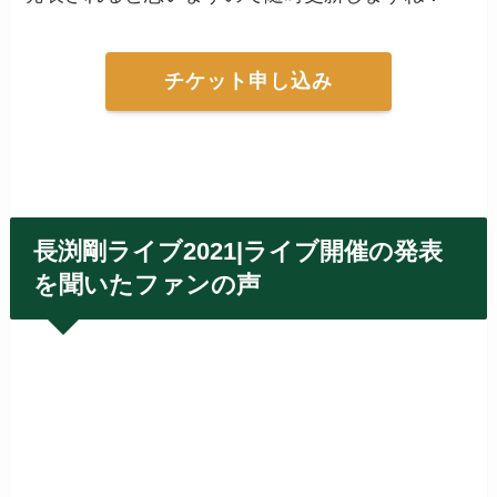
チケット申し込み
長渕剛ライブ2021|ライブ開催の発表
を聞いたファンの声