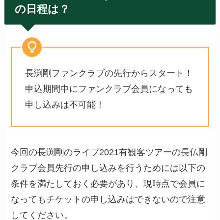
の日程は？
長渕剛ファンクラブの先行からスタート！
申込期間中にファンクラブ会員になっても
申し込みは不可能！
今回の長渕剛のライブ2021有観客ツアーの長仏剛
クラブ会員先行の申し込みを行うためには以下の
条件を満たしておく必要があり、現時点で会員に
なってもチケットの申し込みはできないので注意
してください。