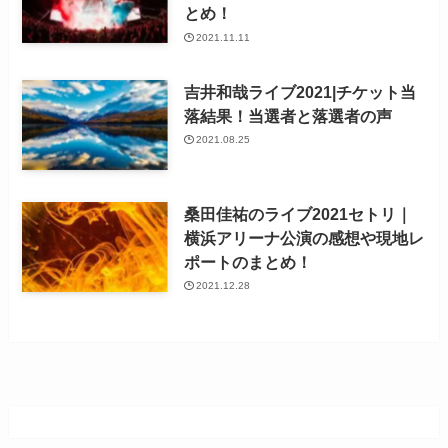
とめ！
2021.11.11
吉井和哉ライブ2021|チケット当
落結果！当選者と落選者の声
2021.08.25
桑田佳祐のライブ2021セトリ｜
横浜アリーナ公演の感想や現地レ
ポートのまとめ！
2021.12.28