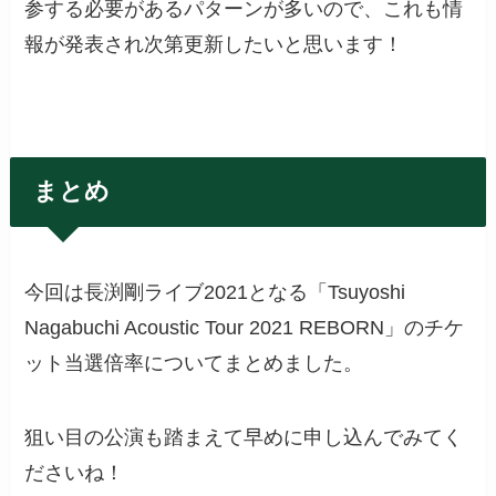
参する必要があるパターンが多いので、これも情
報が発表され次第更新したいと思います！
まとめ
今回は長渕剛ライブ2021となる「
Tsuyoshi
Nagabuchi Acoustic Tour 2021 REBORN」のチケ
ット当選倍率についてまとめました。
狙い目の公演も踏まえて早めに申し込んでみてく
ださいね！