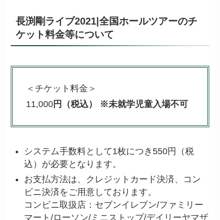
長渕剛ライブ2021|全国ホールツアーのチ
ケット料金等について
＜チケット料金＞
11,000
円（税込） ※未就学児童入場不可
システム手数料として1枚につき550円（税
込）が必要となります。
お支払方法は、クレジットカード決済、コン
ビニ決済をご用意しております。
コンビニ取扱店：セブンイレブン/ファミリー
マート/ローソン/ミニストップ/デイリーヤマザ