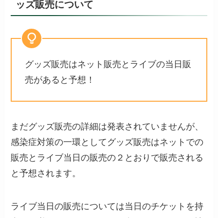
ッズ販売について
グッズ販売はネット販売とライブの当日販
売があると予想！
まだグッズ販売の詳細は発表されていませんが、
感染症対策の一環としてグッズ販売はネットでの
販売とライブ当日の販売の２とおりで販売される
と予想されます。
ライブ当日の販売については当日のチケットを持