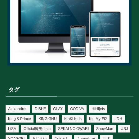
タグ
Alexandros
DISH//
GLAY
GODIVA
HiHijets
King & Prince
KING GNU
KinKi Kids
Kis-My-Ft2
LDH
LiSA
Official髭男dism
SEKAI NO OWARI
SnowMan
USJ
YOASOBI
あじさい
ひまわり
ふぉ〜ゆ〜
ゆず