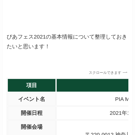
ぴあフェス2021の基本情報について整理しておき
たいと思います！
スクロールできます
項目
イベント名
PIA M
開催日程
2021年
開催会場
〒220-0012 神