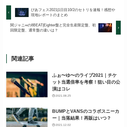
ぴあフェス2021|1日目10/2のセトリを速報！感想や
現地レポートのまとめ
関ジャニ∞の8BEAT|Eighter盤と完全生産限定盤、初
回限定盤、通常盤の違いは？
関連記事
ふぉ〜ゆ〜のライブ2021｜チケ
ット当選倍率を考察！狙い目の公
演はコレ
2021.08.25
BUMPとVANSのコラボスニーカ
ー｜当落結果！再販はいつ？
2021.12.02