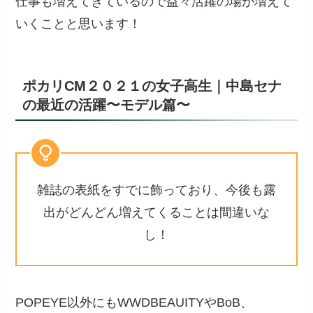
仕事も増えてきているので益々活躍の場が増えて
いくことと思います！
ポカリCM２０２１の女子高生｜中島セナ
の最近の活躍〜モデル篇〜
雑誌の表紙をすでに飾っており、今後も露
出がどんどん増えてくることは間違いな
し！
POPEYE以外にもWWDBEAUITYやBoB、