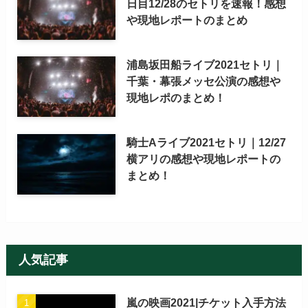
日目12/28のセトリを速報！感想
や現地レポートのまとめ
浦島坂田船ライブ2021セトリ｜
千葉・幕張メッセ公演の感想や
現地レポのまとめ！
騎士Aライブ2021セトリ｜12/27
横アリの感想や現地レポートの
まとめ！
人気記事
嵐の映画2021|チケット入手方法