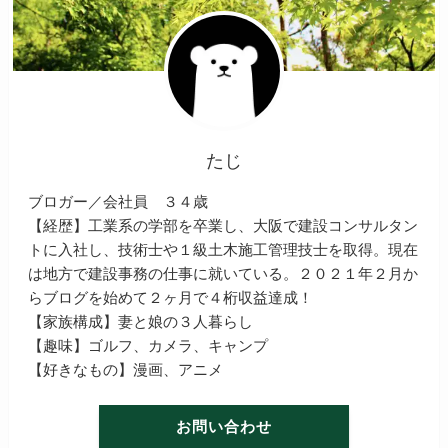
たじ
ブロガー／会社員 ３４歳
【経歴】工業系の学部を卒業し、大阪で建設コンサルタン
トに入社し、技術士や１級土木施工管理技士を取得。現在
は地方で建設事務の仕事に就いている。２０２１年２月か
らブログを始めて２ヶ月で４桁収益達成！
【家族構成】妻と娘の３人暮らし
【趣味】ゴルフ、カメラ、キャンプ
【好きなもの】漫画、アニメ
お問い合わせ