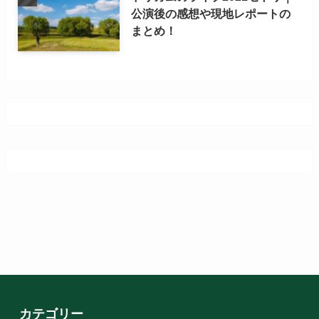
公演後の感想や現地レポートの
まとめ！
カテゴリー