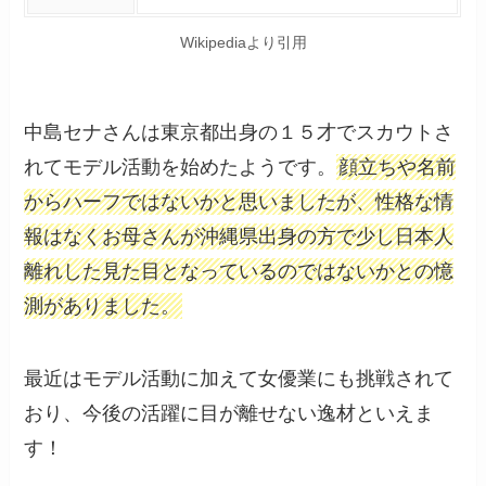
Wikipediaより引用
中島セナさんは東京都出身の１５才でスカウトさ
れてモデル活動を始めたようです。
顔立ちや名前
からハーフではないかと思いましたが、性格な情
報はなくお母さんが沖縄県出身の方で少し日本人
離れした見た目となっているのではないかとの憶
測がありました。
最近はモデル活動に加えて女優業にも挑戦されて
おり、今後の活躍に目が離せない逸材といえま
す！