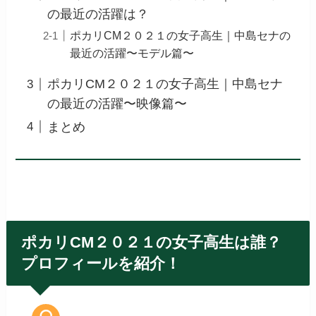
の最近の活躍は？
ポカリCM２０２１の女子高生｜中島セナの
最近の活躍〜モデル篇〜
ポカリCM２０２１の女子高生｜中島セナ
の最近の活躍〜映像篇〜
まとめ
ポカリCM２０２１の女子高生は誰？
プロフィールを紹介！