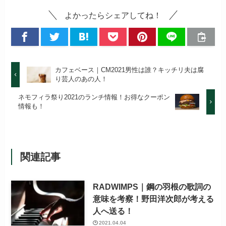
よかったらシェアしてね！
カフェベース｜CM2021男性は誰？キッチリ夫は腐
り芸人のあの人！
ネモフィラ祭り2021のランチ情報！お得なクーポン
情報も！
関連記事
RADWIMPS｜鋼の羽根の歌詞の
意味を考察！野田洋次郎が考える
人へ送る！
2021.04.04