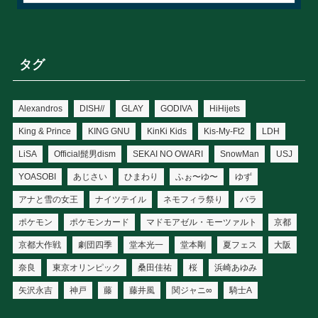
タグ
Alexandros
DISH//
GLAY
GODIVA
HiHijets
King & Prince
KING GNU
KinKi Kids
Kis-My-Ft2
LDH
LiSA
Official髭男dism
SEKAI NO OWARI
SnowMan
USJ
YOASOBI
あじさい
ひまわり
ふぉ〜ゆ〜
ゆず
アナと雪の女王
ナイツテイル
ネモフィラ祭り
バラ
ポケモン
ポケモンカード
マドモアゼル・モーツァルト
京都
京都大作戦
劇団四季
堂本光一
堂本剛
夏フェス
大阪
奈良
東京オリンピック
桑田佳祐
桜
浜崎あゆみ
矢沢永吉
神戸
藤
藤井風
関ジャニ∞
騎士A