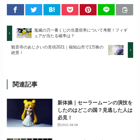
鬼滅の刃一番くじの当選倍率について考察！フィギ
ュアが当たる確率は？
観音寺のあじさいの見頃2021｜福知山市で1万株の
絶景！
関連記事
新体操｜セーラームーンの演技を
したのはどこの国？見逃した人は
必見！
2021.08.08