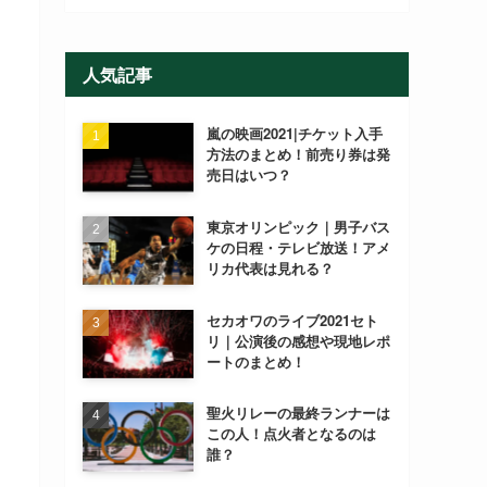
人気記事
嵐の映画2021|チケット入手
方法のまとめ！前売り券は発
売日はいつ？
東京オリンピック｜男子バス
ケの日程・テレビ放送！アメ
リカ代表は見れる？
セカオワのライブ2021セト
リ｜公演後の感想や現地レポ
ートのまとめ！
聖火リレーの最終ランナーは
この人！点火者となるのは
誰？