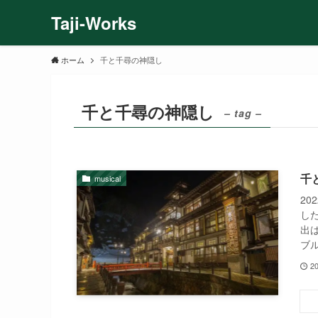
Taji-Works
ホーム
千と千尋の神隠し
千と千尋の神隠し
– tag –
千
musical
2
し
出
ブ
20