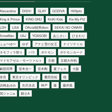
Alexandros
DISH//
GLAY
GODIVA
HiHijets
King & Prince
KING GNU
KinKi Kids
Kis-My-Ft2
LDH
LiSA
Official髭男dism
SEKAI NO OWARI
SnowMan
USJ
YOASOBI
あじさい
ひまわり
ふぉ〜ゆ〜
ゆず
アナと雪の女王
ナイツテイル
ネモフィラ祭り
バラ
ポケモン
ポケモンカード
マドモアゼル・モーツァルト
京都
京都大作戦
劇団四季
堂本光一
堂本剛
夏フェス
大阪
奈良
東京オリンピック
桑田佳祐
桜
浜崎あゆみ
矢沢永吉
神戸
藤
藤井風
関ジャニ∞
騎士A