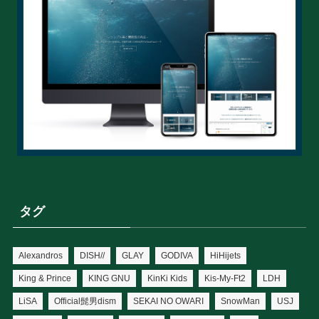
タグ
Alexandros
DISH//
GLAY
GODIVA
HiHijets
King & Prince
KING GNU
KinKi Kids
Kis-My-Ft2
LDH
LiSA
Official髭男dism
SEKAI NO OWARI
SnowMan
USJ