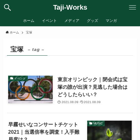
Taji-Works
ホーム
イベント
メディア
グッズ
マンガ
ホーム
宝塚
宝塚
– tag –
東京オリンピック｜閉会式は宝
イベント
塚の誰が出演？見逃した場合は
どうしたらいい？
2021.08.09
2021.08.09
早霧せいなコンサートチケット
MUSIC
2021｜当選倍率を調査！入手難
易度は？