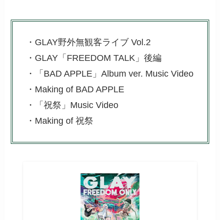
・GLAY野外無観客ライブ Vol.2
・GLAY「FREEDOM TALK」後編
・「BAD APPLE」Album ver. Music Video
・Making of BAD APPLE
・「祝祭」Music Video
・Making of 祝祭