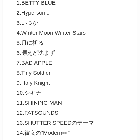
1.BETTY BLUE
2.Hypersonic
3.いつか
4.Winter Moon Winter Stars
5.月に祈る
6.漂えど沈まず
7.BAD APPLE
8.Tiny Soldier
9.Holy Knight
10.シキナ
11.SHINING MAN
12.FATSOUNDS
13.SHUTTER SPEEDのテーマ
14.彼女の”Modern•••”